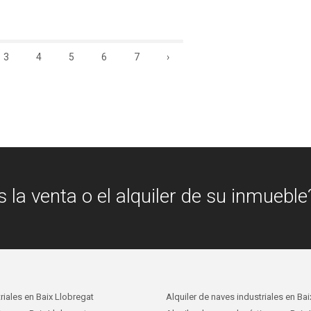
3
4
5
6
7
›
 la venta o el alquiler de su inmuebl
riales en Baix Llobregat
Alquiler de naves industriales en Ba