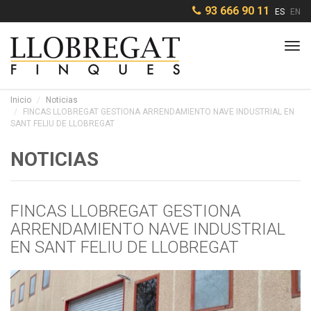
93 666 90 11
ES
EN
Tog
navi
Inicio
Noticias
FINCAS LLOBREGAT GESTIONA ARRENDAMIENTO NAVE INDUSTRIAL EN
SANT FELIU DE LLOBREGAT
NOTICIAS
FINCAS LLOBREGAT GESTIONA
ARRENDAMIENTO NAVE INDUSTRIAL
EN SANT FELIU DE LLOBREGAT