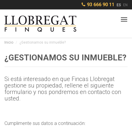
93 666 90 11
ES
EN
Tog
navi
Inicio
¿Gestionamos su inmueble?
¿GESTIONAMOS SU INMUEBLE?
Si está interesado en que Fincas Llobregat
gestione su propiedad, rellene el siguiente
formulario y nos pondremos en contacto con
usted.
Cumplimente sus datos a continuación: