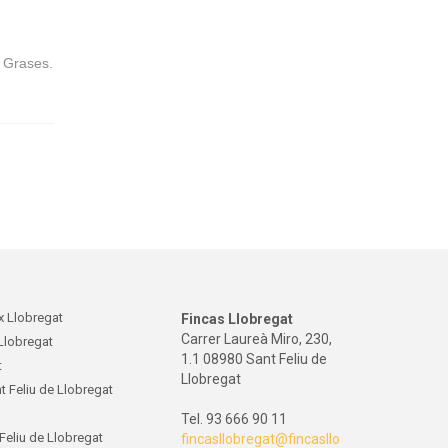
s Grases.
ix Llobregat
Fincas Llobregat
Carrer Laureà Miro, 230,
 Llobregat
1.1 08980 Sant Feliu de
t
Llobregat
nt Feliu de Llobregat
Tel. 93 666 90 11
 Feliu de Llobregat
fincasllobregat@fincasllo