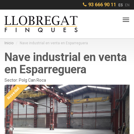
93 666 90 11
ES
EN
Tog
navi
Inicio
Nave industrial en venta en Esparreguera
Nave industrial en venta
en Esparreguera
Sector: Polg Can Roca
Novedad