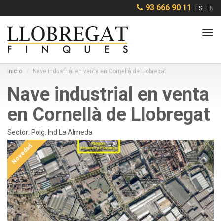
93 666 90 11
ES
EN
Tog
navi
Inicio
Nave industrial en venta en Cornellà de Llobregat
Nave industrial en venta
en Cornellà de Llobregat
Sector: Polg. Ind La Almeda
Novedad