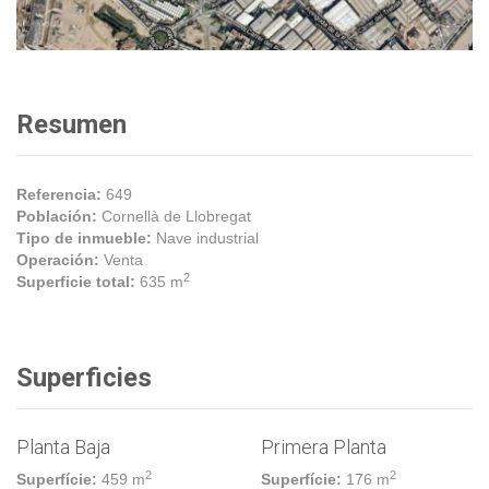
Resumen
Referencia:
649
Población:
Cornellà de Llobregat
Tipo de inmueble:
Nave industrial
Operación:
Venta
2
Superficie total:
635 m
Superficies
Planta Baja
Primera Planta
2
2
Superfície:
459 m
Superfície:
176 m