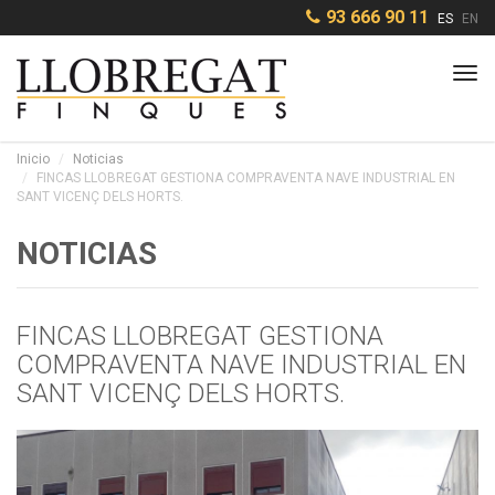
93 666 90 11
ES
EN
Tog
navi
Inicio
Noticias
FINCAS LLOBREGAT GESTIONA COMPRAVENTA NAVE INDUSTRIAL EN
SANT VICENÇ DELS HORTS.
NOTICIAS
FINCAS LLOBREGAT GESTIONA
COMPRAVENTA NAVE INDUSTRIAL EN
SANT VICENÇ DELS HORTS.