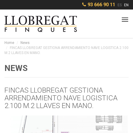
93 666 90 11
ES
EN
Tog
navi
Home
News
FINCAS LLOBREGAT GESTIONA ARRENDAMIENTO NAVE LOGISTICA 2.100
M.2 LLAVES EN MANO.
NEWS
FINCAS LLOBREGAT GESTIONA
ARRENDAMIENTO NAVE LOGISTICA
2.100 M.2 LLAVES EN MANO.